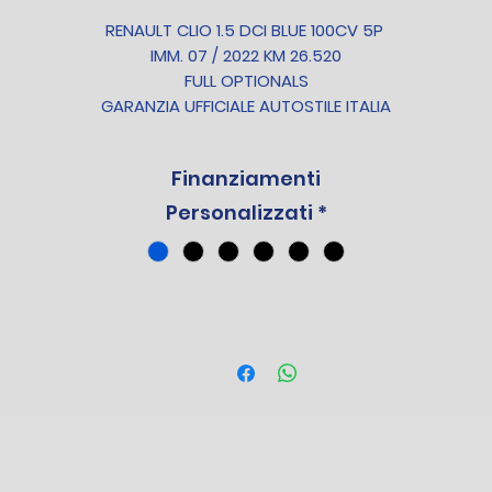
RENAULT CLIO 1.5 DCI BLUE 100CV 5P
IMM. 07 / 2022 KM 26.520
FULL OPTIONALS
GARANZIA UFFICIALE AUTOSTILE ITALIA
Contattaci e scopri la scontistica a te dedicata.
Finanziamenti
* Sconto Promo del mese
* Sconto Rottamazione / Permuta
Personalizzati
*
* Sconto Fidelity Autostile
* Bonus Finanziamento
OTA BENE : Verificare preventivamente in sede la correttez
dei dati esposti.